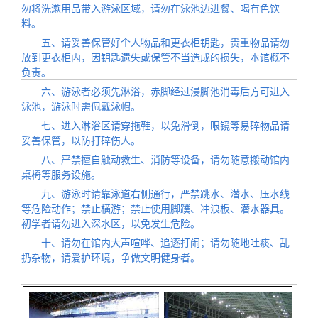
勿将洗漱用品带入游泳区域，请勿在泳池边进餐、喝有色饮
料。
五、请妥善保管好个人物品和更衣柜钥匙，贵重物品请勿
放到更衣柜内，因钥匙遗失或保管不当造成的损失，本馆概不
负责。
六、游泳者必须先淋浴，赤脚经过浸脚池消毒后方可进入
泳池，游泳时需佩戴泳帽。
七、进入淋浴区请穿拖鞋，以免滑倒，眼镜等易碎物品请
妥善保管，以防打碎伤人。
八、严禁擅自触动救生、消防等设备，请勿随意搬动馆内
桌椅等服务设施。
九、游泳时请靠泳道右侧通行，严禁跳水、潜水、压水线
等危险动作；禁止横游；禁止使用脚蹼、冲浪板、潜水器具。
初学者请勿进入深水区，以免发生危险。
十、请勿在馆内大声喧哗、追逐打闹；请勿随地吐痰、乱
扔杂物，请爱护环境，争做文明健身者。