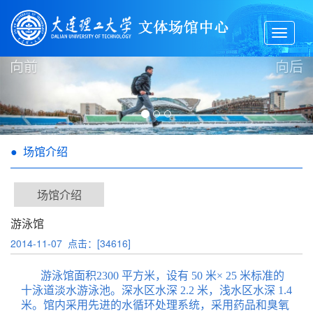
Toggle
navigat
向前
向后
● 场馆介绍
场馆介绍
游泳馆
2014-11-07 点击：[
34616
]
游泳馆面积2300 平方米，设有 50 米× 25 米标准的
十泳道淡水游泳池。深水区水深 2.2 米，浅水区水深 1.4
米。馆内采用先进的水循环处理系统，采用药品和臭氧