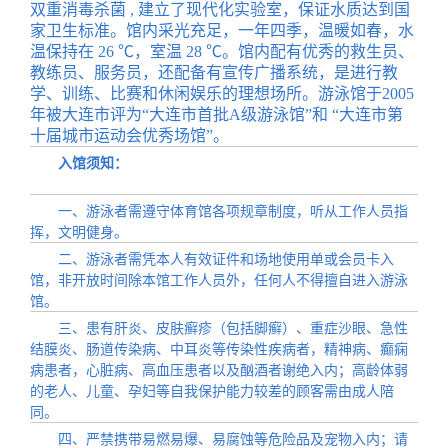
双重消毒杀菌 , 建立了现代化实验室，保证水质达到国
家卫生标准。馆内采光充足，一年四季，温暖如春，水
温保持在 26 ℃，室温 28 ℃。馆内配有优秀的救生员、
教练员、服务员，还配备有宣传广播系统，是进行教
学、训练、比赛和休闲娱乐的理想场所。游泳馆于2005
年被大连市评为“大连市首批A级游泳馆”和 “大连市第
十届城市运动会优秀场馆”。
入馆须知：
一、游泳者需遵守体育馆各项规章制度，听从工作人员指
挥，文明健身。
二、游泳者需凭本人有效证件和场地使用单或会员卡入
馆，非开放时间除本馆工作人员外，任何人不得擅自进入游泳
馆。
三、患有肝炎、皮肤癣疹（包括脚癣）、重症沙眼、急性
结膜炎、肠道传染病、中耳炎等传染性疾病者，精神病、癫痫
病患者，心脏病、高血压患者以及酗酒者谢绝入内；高龄体弱
的老人、儿童、孕妇等自我保护能力较差的顾客需由成人陪
同。
四、严禁携带易燃易爆、易腐蚀等危险品及宠物入内；请