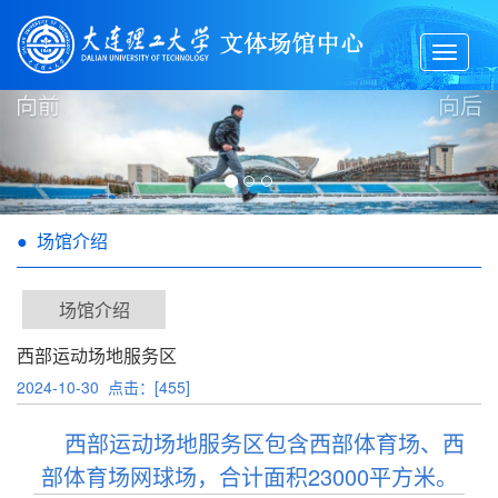
Toggle
navigat
向前
向后
● 场馆介绍
场馆介绍
西部运动场地服务区
2024-10-30 点击：[
455
]
西部运动场地服务区包含西部体育场、西
部体育场网球场，合计面积23000平方米。